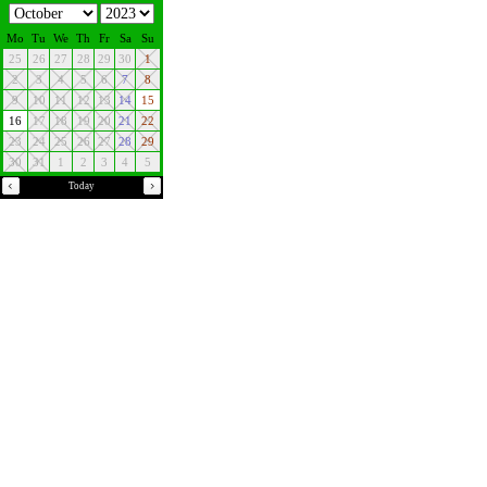
Mo
Tu
We
Th
Fr
Sa
Su
25
26
27
28
29
30
1
2
3
4
5
6
7
8
9
10
11
12
13
14
15
16
17
18
19
20
21
22
23
24
25
26
27
28
29
30
31
1
2
3
4
5
Today