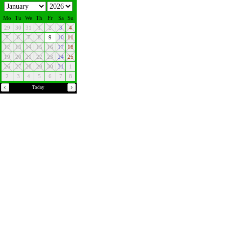
Mo
Tu
We
Th
Fr
Sa
Su
29
30
31
1
2
3
4
5
6
7
8
9
10
11
12
13
14
15
16
17
18
19
20
21
22
23
24
25
26
27
28
29
30
31
1
2
3
4
5
6
7
8
Today