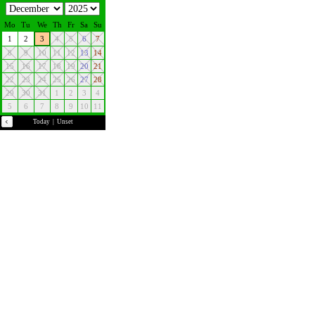
Mo
Tu
We
Th
Fr
Sa
Su
1
2
3
4
5
6
7
8
9
10
11
12
13
14
15
16
17
18
19
20
21
22
23
24
25
26
27
28
29
30
31
1
2
3
4
5
6
7
8
9
10
11
Today
|
Unset