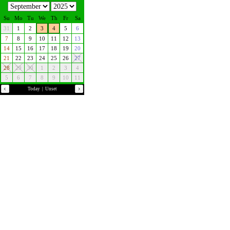
Su
Mo
Tu
We
Th
Fr
Sa
31
1
2
3
4
5
6
7
8
9
10
11
12
13
14
15
16
17
18
19
20
21
22
23
24
25
26
27
28
29
30
1
2
3
4
5
6
7
8
9
10
11
Today
|
Unset